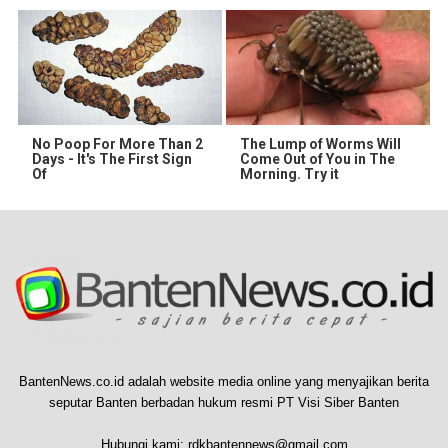
No Poop For More Than 2
The Lump of Worms Will
Days - It's The First Sign
Come Out of You in The
Of
Morning. Try it
BantenNews.co.id adalah website media online yang menyajikan berita
seputar Banten berbadan hukum resmi PT Visi Siber Banten
Hubungi kami:
rdkbantennews@gmail.com