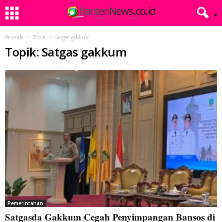
Beranda
Topik
Satgas gakkum
Topik: Satgas gakkum
Pemerintahan
Satgasda Gakkum Cegah Penyimpangan Bansos di