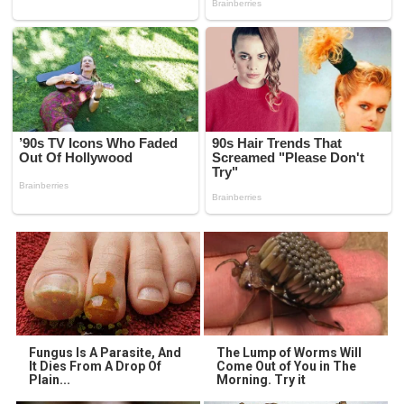
Fungus Is A Parasite, And
The Lump of Worms Will
It Dies From A Drop Of
Come Out of You in The
Plain...
Morning. Try it