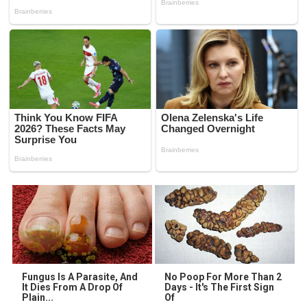
Fungus Is A Parasite, And
No Poop For More Than 2
It Dies From A Drop Of
Days - It's The First Sign
Plain...
Of