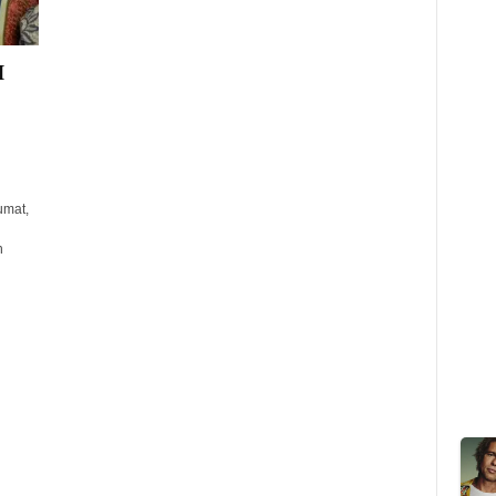
I
umat,
n