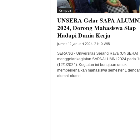
i
Kampus
t
UNSERA Gelar SAPA ALUMN
a
B
2024, Dorong Mahasiswa Siap
a
Hadapi Dunia Kerja
n
Jumat 12 Januari 2024, 21:10 WIB
t
e
SERANG - Universitas Serang Raya (UNSERA)
n
menggelar kegiatan SAPA ALUMNI 2024 pada J
H
(12/1/2024). Kegiatan ini bertujuan untuk
memperkenalkan mahasiswa semester 1 denga
a
alumni-alumni...
r
i
I
n
i