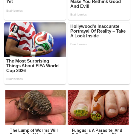
The Lump of Worms Will
Fungus Is A Parasite, And