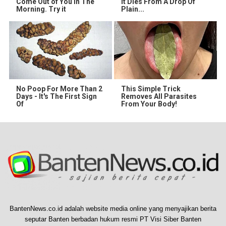
Come Out of You in The
It Dies From A Drop Of
Morning. Try it
Plain...
No Poop For More Than 2
This Simple Trick
Days - It's The First Sign
Removes All Parasites
Of
From Your Body!
BantenNews.co.id adalah website media online yang menyajikan berita
seputar Banten berbadan hukum resmi PT Visi Siber Banten