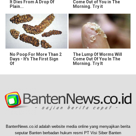
It Dies From A Drop Of
Come Out of You in The
Plain...
Morning. Try it
No Poop For More Than 2
The Lump Of Worms Will
Days - It's The First Sign
Come Out Of You In The
Of
Morning. Try It
BantenNews.co.id adalah website media online yang menyajikan berita
seputar Banten berbadan hukum resmi PT Visi Siber Banten