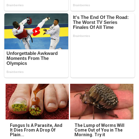
Fungus Is A Parasite, And
The Lump of Worms Will
It Dies From A Drop Of
Come Out of You in The
Plain...
Morning. Try it