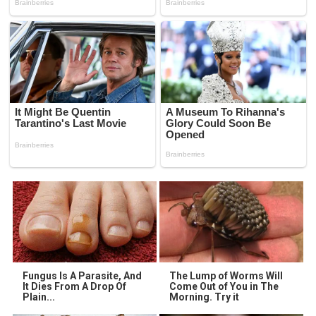
Fungus Is A Parasite, And
The Lump of Worms Will
It Dies From A Drop Of
Come Out of You in The
Plain...
Morning. Try it