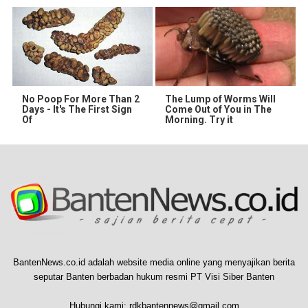
No Poop For More Than 2
The Lump of Worms Will
Days - It's The First Sign
Come Out of You in The
Of
Morning. Try it
BantenNews.co.id adalah website media online yang menyajikan berita
seputar Banten berbadan hukum resmi PT Visi Siber Banten
Hubungi kami:
rdkbantennews@gmail.com