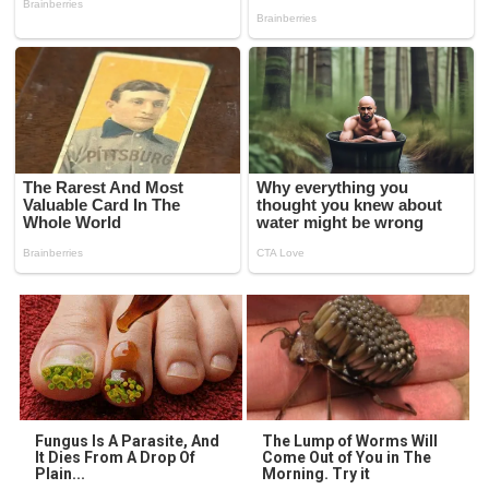
Fungus Is A Parasite, And
The Lump of Worms Will
It Dies From A Drop Of
Come Out of You in The
Plain...
Morning. Try it