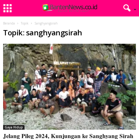
Beranda
Topik
Sanghyangsirah
Topik: sanghyangsirah
Gaya Hidup
Jelang Pileg 2024, Kunjungan ke Sanghyang Sirah