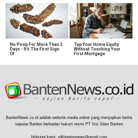
No Poop For More Than 2
Tap Your Home Equity
Days - It's The First Sign
Without Touching Your
Of
First Mortgage
BantenNews.co.id adalah website media online yang menyajikan berita
seputar Banten berbadan hukum resmi PT Visi Siber Banten
Hubungi kami:
rdkbantennews@gmail.com