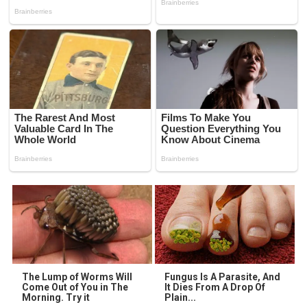
The Lump of Worms Will
Fungus Is A Parasite, And
Come Out of You in The
It Dies From A Drop Of
Morning. Try it
Plain...