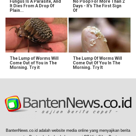
Fungus Is A Parasite, And
No Poop For More Than 2
It Dies From A Drop Of
Days - It's The First Sign
Plain...
Of
The Lump of Worms Will
The Lump Of Worms Will
Come Out of You in The
Come Out Of You In The
Morning. Try it
Morning. Try It
BantenNews.co.id adalah website media online yang menyajikan berita