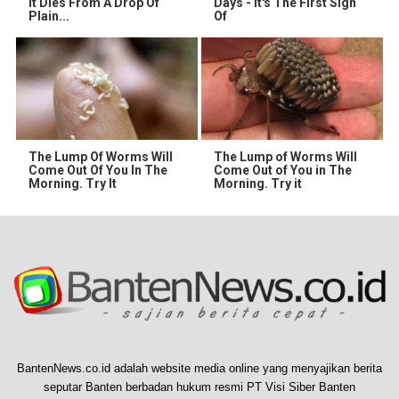
It Dies From A Drop Of
Days - It's The First Sign
Plain...
Of
The Lump Of Worms Will
The Lump of Worms Will
Come Out Of You In The
Come Out of You in The
Morning. Try It
Morning. Try it
BantenNews.co.id adalah website media online yang menyajikan berita
seputar Banten berbadan hukum resmi PT Visi Siber Banten