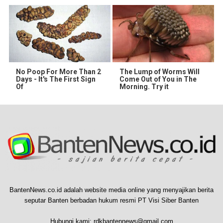
No Poop For More Than 2
The Lump of Worms Will
Days - It's The First Sign
Come Out of You in The
Of
Morning. Try it
BantenNews.co.id adalah website media online yang menyajikan berita
seputar Banten berbadan hukum resmi PT Visi Siber Banten
Hubungi kami:
rdkbantennews@gmail.com