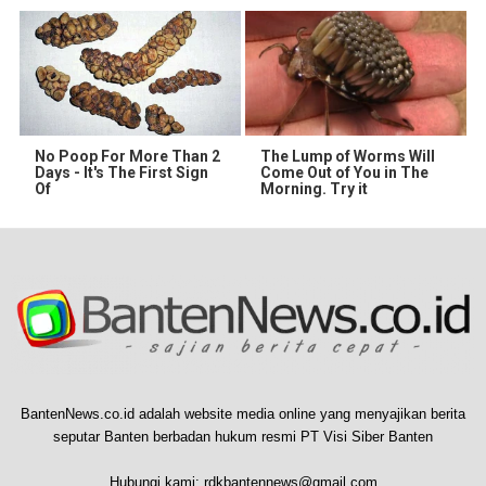
No Poop For More Than 2
The Lump of Worms Will
Days - It's The First Sign
Come Out of You in The
Of
Morning. Try it
BantenNews.co.id adalah website media online yang menyajikan berita
seputar Banten berbadan hukum resmi PT Visi Siber Banten
Hubungi kami:
rdkbantennews@gmail.com