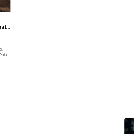
al...
g,
 Data