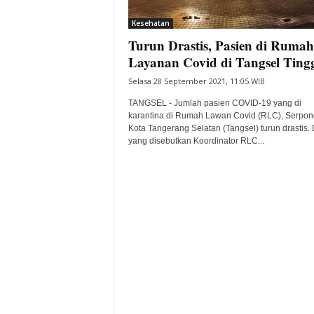
i
Kesehatan
t
Turun Drastis, Pasien di Rumah
a
B
Layanan Covid di Tangsel Tingg
a
Selasa 28 September 2021, 11:05 WIB
n
t
TANGSEL - Jumlah pasien COVID-19 yang di
e
karantina di Rumah Lawan Covid (RLC), Serpon
Kota Tangerang Selatan (Tangsel) turun drastis.
n
yang disebutkan Koordinator RLC...
H
a
r
i
I
n
i