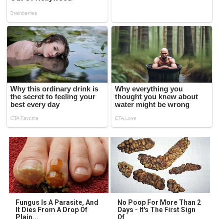
Fungus Is A Parasite, And
No Poop For More Than 2
It Dies From A Drop Of
Days - It's The First Sign
Plain...
Of