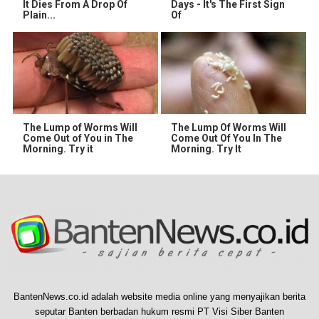
It Dies From A Drop Of
Days - It's The First Sign
Plain...
Of
The Lump of Worms Will
The Lump Of Worms Will
Come Out of You in The
Come Out Of You In The
Morning. Try it
Morning. Try It
BantenNews.co.id adalah website media online yang menyajikan berita
seputar Banten berbadan hukum resmi PT Visi Siber Banten