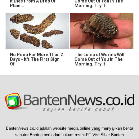
It Dies From A Drop Of
Come Out Of You In The
Plain...
Morning. Try It
No Poop For More Than 2
The Lump of Worms Will
Days - It's The First Sign
Come Out of You in The
Of
Morning. Try it
BantenNews.co.id adalah website media online yang menyajikan berita
seputar Banten berbadan hukum resmi PT Visi Siber Banten