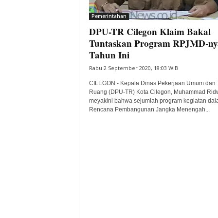
i
Pemerintahan
t
DPU-TR Cilegon Klaim Bakal
a
B
Tuntaskan Program RPJMD-ny
a
Tahun Ini
n
Rabu 2 September 2020, 18:03 WIB
t
e
CILEGON - Kepala Dinas Pekerjaan Umum dan 
n
Ruang (DPU-TR) Kota Cilegon, Muhammad Rid
H
meyakini bahwa sejumlah program kegiatan da
Rencana Pembangunan Jangka Menengah...
a
r
i
I
n
i