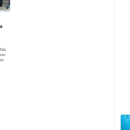
a
Tata
wan
lam