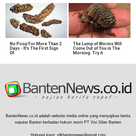
No Poop For More Than 2
The Lump of Worms Will
Days - It's The First Sign
Come Out of You in The
Of
Morning. Try it
BantenNews.co.id adalah website media online yang menyajikan berita
seputar Banten berbadan hukum resmi PT Visi Siber Banten
Hubungi kami:
rdkbantennews@gmail.com