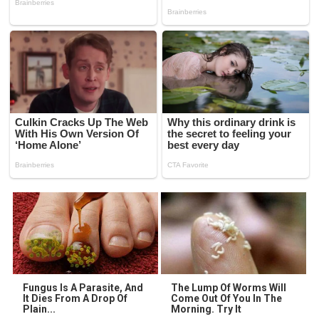
Fungus Is A Parasite, And
The Lump Of Worms Will
It Dies From A Drop Of
Come Out Of You In The
Plain...
Morning. Try It