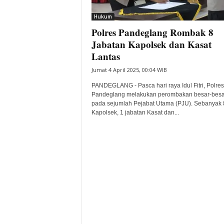
i
Hukum
t
Polres Pandeglang Rombak 8
a
B
Jabatan Kapolsek dan Kasat
a
Lantas
n
Jumat 4 April 2025, 00:04 WIB
t
e
PANDEGLANG - Pasca hari raya Idul Fitri, Polres
n
Pandeglang melakukan perombakan besar-bes
H
pada sejumlah Pejabat Utama (PJU). Sebanyak 
Kapolsek, 1 jabatan Kasat dan...
a
r
i
I
n
i