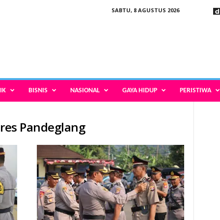
SABTU, 8 AGUSTUS 2026
IK
BISNIS
NASIONAL
GAYA HIDUP
PERISTIWA
olres Pandeglang