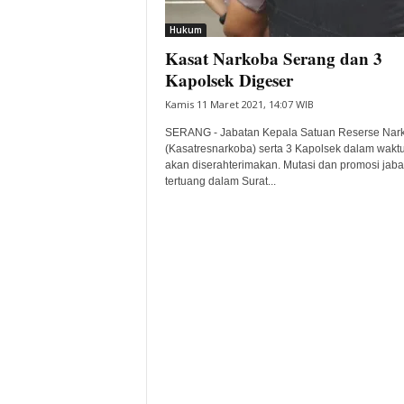
i
Hukum
t
Kasat Narkoba Serang dan 3
a
B
Kapolsek Digeser
a
Kamis 11 Maret 2021, 14:07 WIB
n
t
SERANG - Jabatan Kepala Satuan Reserse Nar
e
(Kasatresnarkoba) serta 3 Kapolsek dalam waktu
akan diserahterimakan. Mutasi dan promosi jabat
n
tertuang dalam Surat...
H
a
r
i
I
n
i