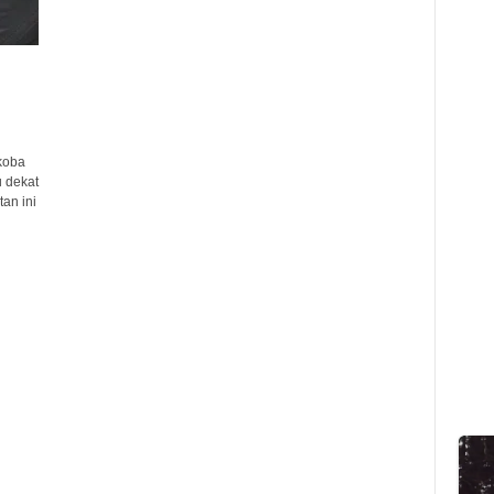
koba
 dekat
an ini