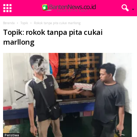
Beranda
Topik
Rokok tanpa pita cukai marllong
Topik: rokok tanpa pita cukai
marllong
Peristiwa