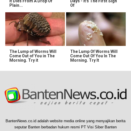
It Dies From A Drop Of
Days - It's The First Sign
Plain...
Of
The Lump of Worms Will
The Lump Of Worms Will
Come Out of You in The
Come Out Of You In The
Morning. Try it
Morning. Try It
BantenNews.co.id adalah website media online yang menyajikan berita
seputar Banten berbadan hukum resmi PT Visi Siber Banten