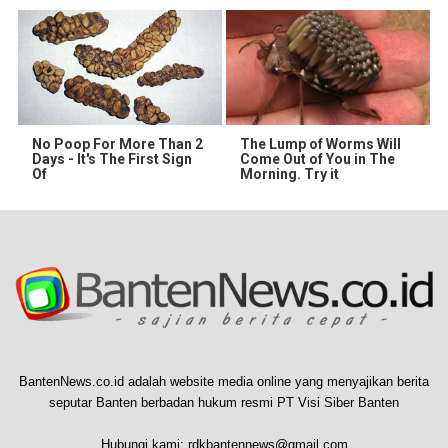
No Poop For More Than 2
The Lump of Worms Will
Days - It's The First Sign
Come Out of You in The
Of
Morning. Try it
BantenNews.co.id adalah website media online yang menyajikan berita
seputar Banten berbadan hukum resmi PT Visi Siber Banten
Hubungi kami:
rdkbantennews@gmail.com