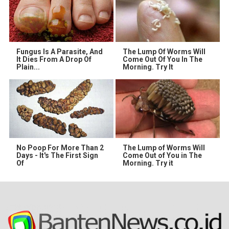
Fungus Is A Parasite, And
The Lump Of Worms Will
It Dies From A Drop Of
Come Out Of You In The
Plain...
Morning. Try It
No Poop For More Than 2
The Lump of Worms Will
Days - It's The First Sign
Come Out of You in The
Of
Morning. Try it