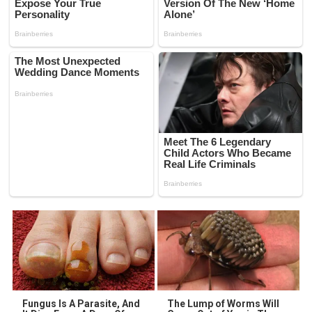
Fungus Is A Parasite, And
The Lump of Worms Will