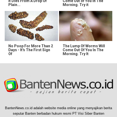
It Dies From A Drop Of
Come Out of You in The
Plain...
Morning. Try it
No Poop For More Than 2
The Lump Of Worms Will
Days - It's The First Sign
Come Out Of You In The
Of
Morning. Try It
BantenNews.co.id adalah website media online yang menyajikan berita
seputar Banten berbadan hukum resmi PT Visi Siber Banten