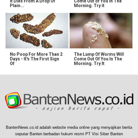
It Dies From A Drop Of
Come Out of You in The
Plain...
Morning. Try it
No Poop For More Than 2
The Lump Of Worms Will
Days - It's The First Sign
Come Out Of You In The
Of
Morning. Try It
BantenNews.co.id adalah website media online yang menyajikan berita
seputar Banten berbadan hukum resmi PT Visi Siber Banten