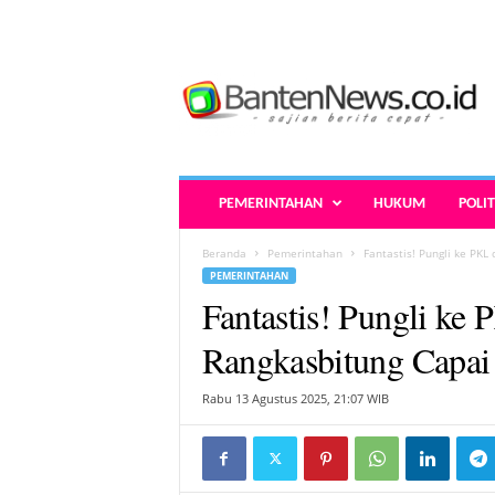
B
a
n
t
e
n
N
PEMERINTAHAN
HUKUM
POLIT
e
w
Beranda
Pemerintahan
Fantastis! Pungli ke PKL 
s
PEMERINTAHAN
.
Fantastis! Pungli ke 
c
o
Rangkasbitung Capai 
.
i
Rabu 13 Agustus 2025, 21:07 WIB
d
-
B
e
r