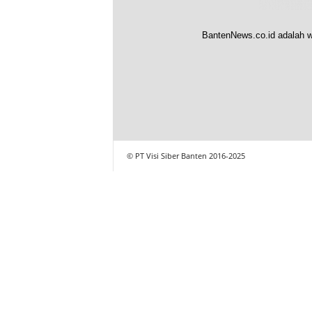
BantenNews.co.id adalah w
© PT Visi Siber Banten 2016-2025