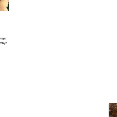
engan
umnya