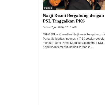
i
Politik
t
Narji Resmi Bergabung dengan
a
B
PSI, Tinggalkan PKS
a
Selasa 7 Juli 2026, 07:10 WIB
n
t
TANGSEL – Komedian Narji resmi bergabung d
e
Partai Solidaritas Indonesia (PSI) setelah sebel
menjadi kader Partai Keadilan Sejahtera (PKS).
n
Keputusan tersebut diambil karena ia...
H
a
r
i
I
n
i