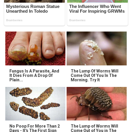
Fungus Is A Parasite, And
The Lump Of Worms Will
It Dies From A Drop Of
Come Out Of You In The
Plain...
Morning. Try It
No Poop For More Than 2
The Lump of Worms Will
Days - It's The First Sign
Come Out of You in The