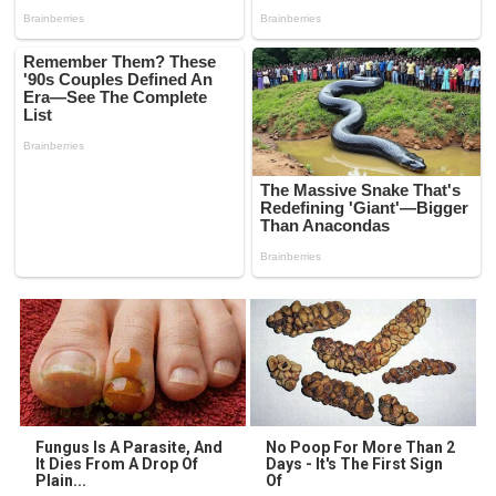
Fungus Is A Parasite, And
No Poop For More Than 2
It Dies From A Drop Of
Days - It's The First Sign
Plain...
Of