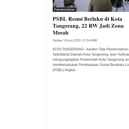
i
Pemerintahan
t
PSBL Resmi Berlaku di Kota
a
B
Tangerang, 22 RW Jadi Zona
a
Merah
n
Selasa 16 Juni 2020, 01:04 WIB
t
e
KOTA TANGERANG - Asisten Tata Pemerintahan
n
Sekretariat Daerah Kota Tangerang, Ivan Yudhia
H
mengungkapkan Pemerintah Kota Tangerang re
memberlakukan Pembatasan Sosial Berskala Lo
a
(PSBL) tingkat...
r
i
I
n
i