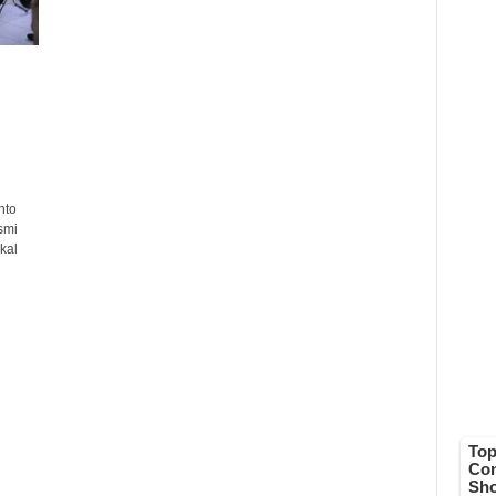
nto
smi
kal