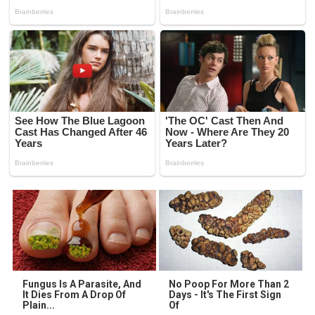
Fungus Is A Parasite, And
No Poop For More Than 2
It Dies From A Drop Of
Days - It's The First Sign
Plain...
Of