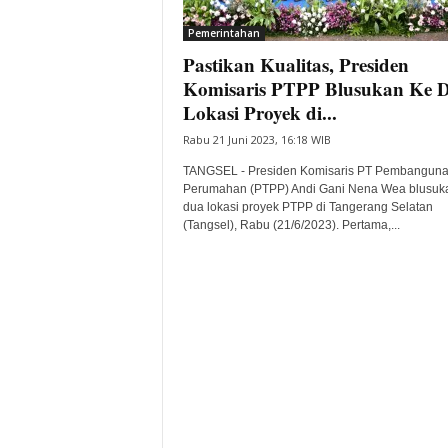
i
Pemerintahan
t
Pastikan Kualitas, Presiden
a
B
Komisaris PTPP Blusukan Ke 
a
Lokasi Proyek di...
n
Rabu 21 Juni 2023, 16:18 WIB
t
e
TANGSEL - Presiden Komisaris PT Pembangun
n
Perumahan (PTPP) Andi Gani Nena Wea blusuk
H
dua lokasi proyek PTPP di Tangerang Selatan
(Tangsel), Rabu (21/6/2023). Pertama,...
a
r
i
I
n
i