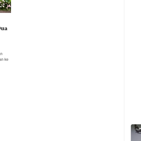
Dua
an
an ke