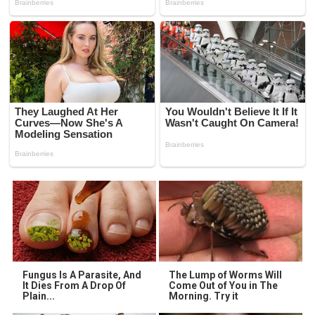
Fungus Is A Parasite, And
The Lump of Worms Will
It Dies From A Drop Of
Come Out of You in The
Plain...
Morning. Try it