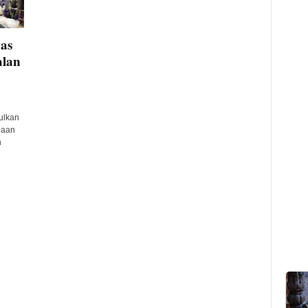
as
alan
ulkan
naan
n