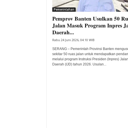
i
Pemerintahan
t
Pemprov Banten Usulkan 50 Ru
a
B
Jalan Masuk Program Inpres J
a
Daerah...
n
Rabu 24 Juni 2026, 04:10 WIB
t
e
SERANG – Pemerintah Provinsi Banten mengus
n
sekitar 50 ruas jalan untuk mendapatkan penda
H
melalui program Instruksi Presiden (Inpres) Jala
Daerah (IJD) tahun 2026. Usulan...
a
r
i
I
n
i