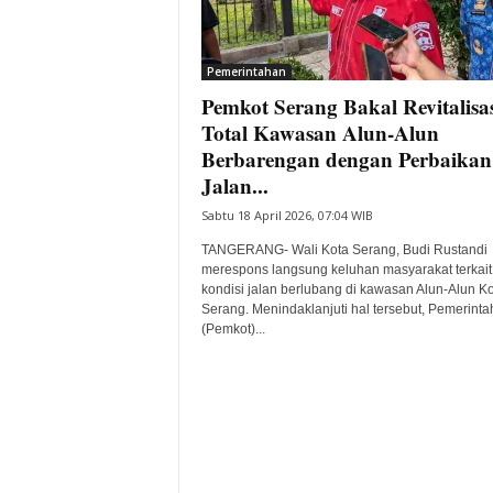
i
t
a
Pemerintahan
B
Pemkot Serang Bakal Revitalisas
a
Total Kawasan Alun-Alun
n
Berbarengan dengan Perbaikan
t
Jalan...
e
n
Sabtu 18 April 2026, 07:04 WIB
H
TANGERANG- Wali Kota Serang, Budi Rustandi
a
merespons langsung keluhan masyarakat terkait
r
kondisi jalan berlubang di kawasan Alun-Alun K
i
Serang. Menindaklanjuti hal tersebut, Pemerinta
I
(Pemkot)...
n
i