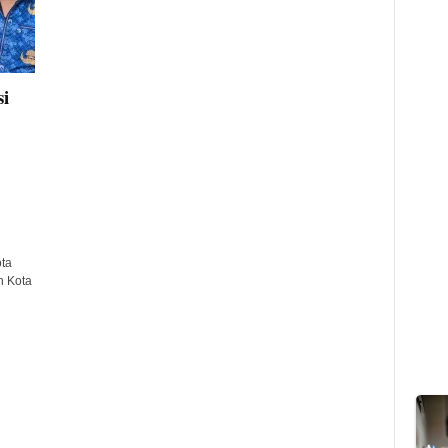
i
ota
h Kota