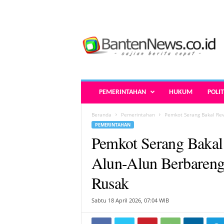
B
a
n
t
e
n
N
PEMERINTAHAN
HUKUM
POLIT
e
w
Beranda
Pemerintahan
Pemkot Serang Bakal Rev
s
PEMERINTAHAN
.
Pemkot Serang Bakal 
c
o
Alun-Alun Berbareng
.
i
Rusak
d
-
Sabtu 18 April 2026, 07:04 WIB
B
e
r