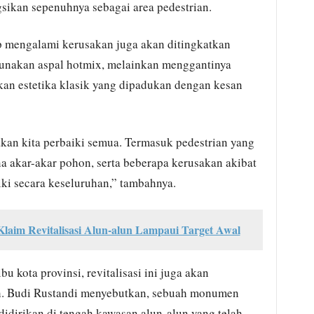
sikan sepenuhnya sebagai area pedestrian.
p mengalami kerusakan juga akan ditingkatkan
gunakan aspal hotmix, melainkan menggantinya
an estetika klasik yang dipadukan dengan kesan
 akan kita perbaiki semua. Termasuk pedestrian yang
a akar-akar pohon, serta beberapa kerusakan akibat
iki secara keseluruhan,” tambahnya.
aim Revitalisasi Alun-alun Lampaui Target Awal
u kota provinsi, revitalisasi ini juga akan
h. Budi Rustandi menyebutkan, sebuah monumen
 didirikan di tengah kawasan alun-alun yang telah