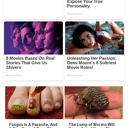
Fungus Is A Parasite, And
The Lump of Worms Will