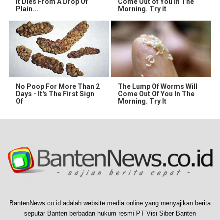
It Dies From A Drop Of
Come Out of You in The
Plain...
Morning. Try it
No Poop For More Than 2
The Lump Of Worms Will
Days - It's The First Sign
Come Out Of You In The
Of
Morning. Try It
BantenNews.co.id adalah website media online yang menyajikan berita
seputar Banten berbadan hukum resmi PT Visi Siber Banten