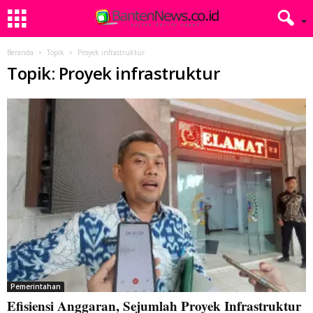
Beranda
Topik
Proyek infrastruktur
Topik: Proyek infrastruktur
Pemerintahan
Efisiensi Anggaran, Sejumlah Proyek Infrastruktur