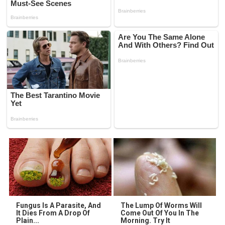
Fungus Is A Parasite, And
The Lump Of Worms Will
It Dies From A Drop Of
Come Out Of You In The
Plain...
Morning. Try It