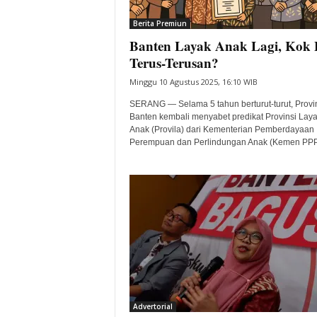
i
Berita Premiun
t
Banten Layak Anak Lagi, Kok 
a
B
Terus-Terusan?
a
Minggu 10 Agustus 2025, 16:10 WIB
n
t
SERANG — Selama 5 tahun berturut-turut, Provi
e
Banten kembali menyabet predikat Provinsi Lay
Anak (Provila) dari Kementerian Pemberdayaan
n
Perempuan dan Perlindungan Anak (Kemen PPPA
H
a
r
i
I
n
i
Advertorial