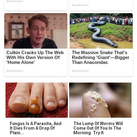
Fungus Is A Parasite, And
The Lump Of Worms Will
It Dies From A Drop Of
Come Out Of You In The
Plain...
Morning. Try It