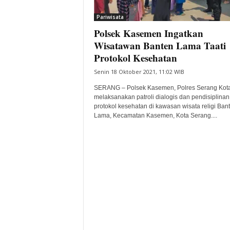
i
Pariwisata
t
Polsek Kasemen Ingatkan
a
B
Wisatawan Banten Lama Taati
a
Protokol Kesehatan
n
Senin 18 Oktober 2021, 11:02 WIB
t
e
SERANG – Polsek Kasemen, Polres Serang Kot
n
melaksanakan patroli dialogis dan pendisiplinan
H
protokol kesehatan di kawasan wisata religi Ban
Lama, Kecamatan Kasemen, Kota Serang....
a
r
i
I
n
i