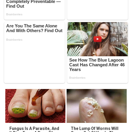
Fungus Is A Parasite, And
The Lump Of Worms Will