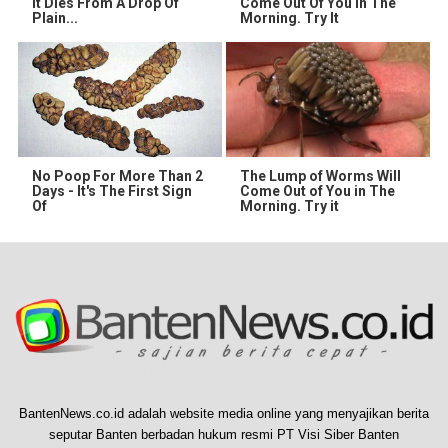
It Dies From A Drop Of
Come Out Of You In The
Plain...
Morning. Try It
No Poop For More Than 2
The Lump of Worms Will
Days - It's The First Sign
Come Out of You in The
Of
Morning. Try it
BantenNews.co.id adalah website media online yang menyajikan berita
seputar Banten berbadan hukum resmi PT Visi Siber Banten