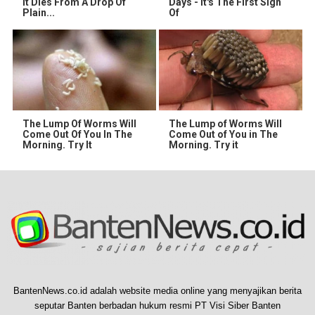
It Dies From A Drop Of
Days - It's The First Sign
Plain...
Of
The Lump Of Worms Will
The Lump of Worms Will
Come Out Of You In The
Come Out of You in The
Morning. Try It
Morning. Try it
BantenNews.co.id adalah website media online yang menyajikan berita
seputar Banten berbadan hukum resmi PT Visi Siber Banten