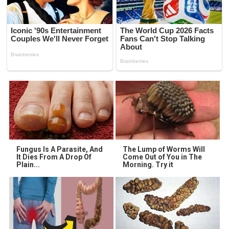
Fungus Is A Parasite, And
The Lump of Worms Will
It Dies From A Drop Of
Come Out of You in The
Plain...
Morning. Try it