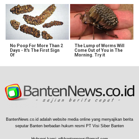
No Poop For More Than 2
The Lump of Worms Will
Days - It's The First Sign
Come Out of You in The
Of
Morning. Try it
BantenNews.co.id adalah website media online yang menyajikan berita
seputar Banten berbadan hukum resmi PT Visi Siber Banten
Hubungi kami:
rdkbantennews@gmail.com