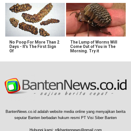
No Poop For More Than 2
The Lump of Worms Will
Days - It's The First Sign
Come Out of You in The
Of
Morning. Try it
BantenNews.co.id adalah website media online yang menyajikan berita
seputar Banten berbadan hukum resmi PT Visi Siber Banten
Hubungi kami:
rdkbantennews@gmail.com