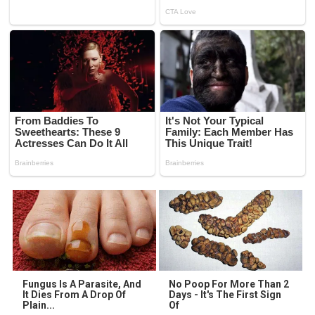
Fungus Is A Parasite, And
No Poop For More Than 2
It Dies From A Drop Of
Days - It's The First Sign
Plain...
Of